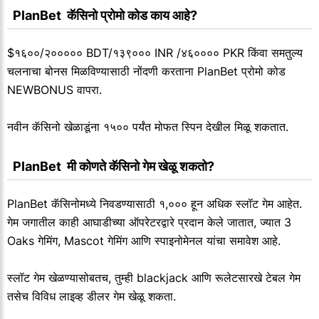
  PlanBet  कॅसिनो प्रोमो कोड काय आहे?
$१६००/२००००० BDT/१३९००० INR /४६०००० PKR किंवा समतुल्य
चलनाचा बोनस मिळविण्यासाठी नोंदणी करताना PlanBet प्रोमो कोड
NEWBONUS वापरा.
नवीन कॅसिनो खेळाडूंना १५०० पर्यंत मोफत स्पिन देखील मिळू शकतात.
  PlanBet  मी कोणते कॅसिनो गेम खेळू शकतो?
PlanBet कॅसिनोमध्ये निवडण्यासाठी १,००० हून अधिक स्लॉट गेम आहेत.
गेम जगातील काही आघाडीच्या ऑपरेटरद्वारे प्रदान केले जातात, ज्यात 3
Oaks गेमिंग, Mascot गेमिंग आणि स्पाइनोमेनल यांचा समावेश आहे.
स्लॉट गेम खेळण्यासोबतच, तुम्ही blackjack आणि रूलेटसारखे टेबल गेम
तसेच विविध लाइव्ह डीलर गेम खेळू शकता.