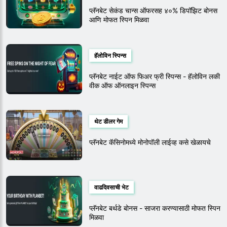
प्लॅनबेट सेकंड चान्स ऑफरसह ४०% डिपॉझिट बोनस
आणि मोफत स्पिन मिळवा
हॅलोविन स्पिन्स
प्लॅनबेट नाईट ऑफ फिअर फ्री स्पिन्स - हॅलोविन लकी
वीक ऑफ ऑनलाइन स्पिन्स
थेट डीलर गेम
प्लॅनबेट कॅसिनोमध्ये मोनोपॉली लाईव्ह कसे खेळायचे
वाढदिवसाची भेट
प्लॅनबेट बर्थडे बोनस - साजरा करण्यासाठी मोफत स्पिन
मिळवा