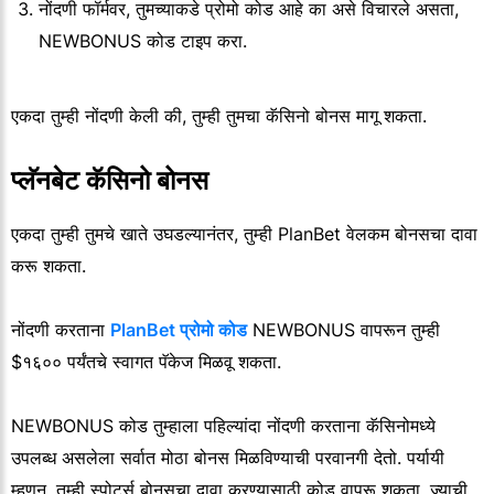
नोंदणी फॉर्मवर, तुमच्याकडे प्रोमो कोड आहे का असे विचारले असता,
NEWBONUS कोड टाइप करा.
एकदा तुम्ही नोंदणी केली की, तुम्ही तुमचा कॅसिनो बोनस मागू शकता.
प्लॅनबेट कॅसिनो बोनस
एकदा तुम्ही तुमचे खाते उघडल्यानंतर, तुम्ही PlanBet वेलकम बोनसचा दावा
करू शकता.
नोंदणी करताना
PlanBet प्रोमो कोड
NEWBONUS वापरून तुम्ही
$१६०० पर्यंतचे स्वागत पॅकेज मिळवू शकता.
NEWBONUS कोड तुम्हाला पहिल्यांदा नोंदणी करताना कॅसिनोमध्ये
उपलब्ध असलेला सर्वात मोठा बोनस मिळविण्याची परवानगी देतो. पर्यायी
म्हणून, तुम्ही स्पोर्ट्स बोनसचा दावा करण्यासाठी कोड वापरू शकता, ज्याची