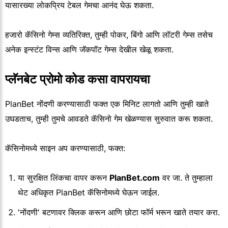
यासारख्या लोकप्रिय टेबल गेमचा आनंद घेऊ शकता.
हजारो कॅसिनो गेम्स व्यतिरिक्त, तुम्ही पोकर, बिंगो आणि लॉटरी गेम्स तसेच
अनेक इन्स्टंट विन्स आणि जॅकपॉट गेम्स देखील खेळू शकता.
प्लॅनबेट प्रोमो कोड कसा वापरायचा
PlanBet नोंदणी करण्यासाठी फक्त एक मिनिट लागतो आणि तुम्ही खाते
उघडताच, तुम्ही तुमचे आवडते कॅसिनो गेम खेळण्यास सुरुवात करू शकता.
कॅसिनोमध्ये साइन अप करण्यासाठी, फक्त:
या सुरक्षित लिंकचा वापर करून
PlanBet.com
वर जा. ते तुम्हाला
थेट अधिकृत PlanBet कॅसिनोमध्ये घेऊन जाईल.
'नोंदणी' बटणावर क्लिक करून आणि छोटा फॉर्म भरून खाते तयार करा.