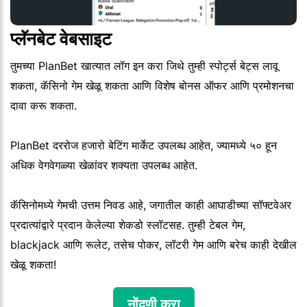
प्लॅनबेट वेबसाइट
तुमच्या PlanBet खात्यात लॉग इन करा जिथे तुम्ही स्पोर्ट्स बेट्स लावू
शकता, कॅसिनो गेम खेळू शकता आणि विशेष बोनस ऑफर आणि प्रमोशनचा
दावा करू शकता.
PlanBet दररोज हजारो बेटिंग मार्केट उपलब्ध आहेत, ज्यामध्ये ५० हून
अधिक वेगवेगळ्या खेळांवर शक्यता उपलब्ध आहेत.
कॅसिनोमध्ये गेमची उत्तम निवड आहे, जगातील काही आघाडीच्या सॉफ्टवेअर
प्रदात्यांद्वारे प्रदान केलेल्या शेकडो स्लॉटसह. तुम्ही टेबल गेम,
blackjack आणि रूलेट, तसेच पोकर, लॉटरी गेम आणि बरेच काही देखील
खेळू शकता!
नोंदणी करा