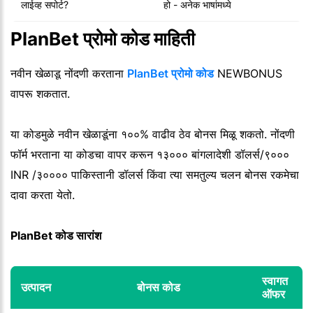
लाईव्ह सपोर्ट?
हो - अनेक भाषांमध्ये
PlanBet प्रोमो कोड माहिती
नवीन खेळाडू नोंदणी करताना
PlanBet प्रोमो कोड
NEWBONUS
वापरू शकतात.
या कोडमुळे नवीन खेळाडूंना १००% वाढीव ठेव बोनस मिळू शकतो. नोंदणी
फॉर्म भरताना या कोडचा वापर करून १३००० बांगलादेशी डॉलर्स/९०००
INR /३०००० पाकिस्तानी डॉलर्स किंवा त्या समतुल्य चलन बोनस रकमेचा
दावा करता येतो.
PlanBet कोड सारांश
स्वागत
उत्पादन
बोनस कोड
ऑफर