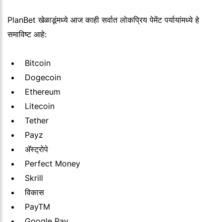
PlanBet खेळाडूंमध्ये आज काही सर्वात लोकप्रिय पेमेंट पर्यायांमध्ये हे
समाविष्ट आहे:
Bitcoin
Dogecoin
Ethereum
Litecoin
Tether
Payz
अ‍ॅस्ट्रोपे
Perfect Money
Skrill
विकास
PayTM
Google Pay