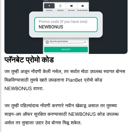
प्लॅनबेट प्रोमो कोड
जर तुम्ही अजून नोंदणी केली नसेल, तर सर्वात मोठा उपलब्ध स्वागत बोनस
मिळविण्यासाठी तुमचे खाते उघडताना PlanBet प्रोमो कोड
NEWBONUS वापरा.
जर तुम्ही पहिल्यांदाच नोंदणी करणारे नवीन खेळाडू असाल तर तुमच्या
साइन-अप ऑफर सुरक्षित करण्यासाठी NEWBONUS कोड उपलब्ध
असेल तर तुम्हाला उदार ठेव बोनस मिळू शकेल.