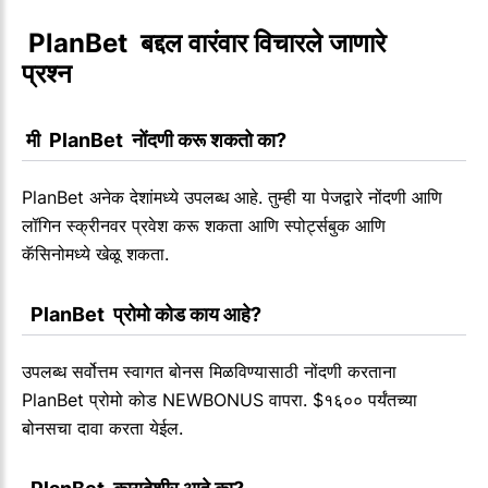
 PlanBet  बद्दल वारंवार विचारले जाणारे 
प्रश्न
 मी  PlanBet  नोंदणी करू शकतो का?
PlanBet अनेक देशांमध्ये उपलब्ध आहे. तुम्ही या पेजद्वारे नोंदणी आणि
लॉगिन स्क्रीनवर प्रवेश करू शकता आणि स्पोर्ट्सबुक आणि
कॅसिनोमध्ये खेळू शकता.
  PlanBet  प्रोमो कोड काय आहे?
उपलब्ध सर्वोत्तम स्वागत बोनस मिळविण्यासाठी नोंदणी करताना
PlanBet प्रोमो कोड NEWBONUS वापरा. $१६०० पर्यंतच्या
बोनसचा दावा करता येईल.