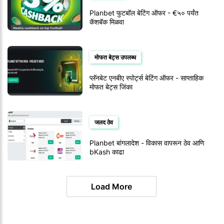
Planbet फुटबॉल बेटिंग ऑफर - €५० पर्यंत
कॅशबॅक मिळवा
मोफत बेट्स उपलब्ध
प्लॅनबेट एनबीए स्पोर्ट्स बेटिंग ऑफर - साप्ताहिक
मोफत बेट्स जिंका
जलद ठेव
Planbet बांगलादेश - विकास वापरून ठेव आणि
bKash काढा
Load More