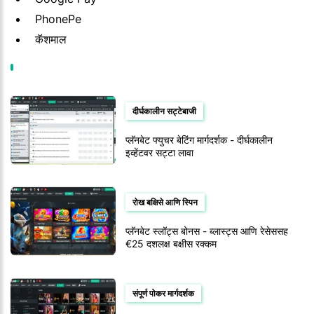
PhonePe
कॅशमाल
दीर्घकालीन सट्टेबाजी
प्लॅनबेट फ्युचर बेटिंग मार्गदर्शक - दीर्घकालीन
इव्हेंटवर सट्टा लावा
रोख बक्षिसे आणि स्पिन
प्लॅनबेट स्लॉट्स बोनस - ब्लास्ट्स आणि रेसेससह
€25 दशलक्ष बक्षीस रक्कम
संपूर्ण पोकर मार्गदर्शक