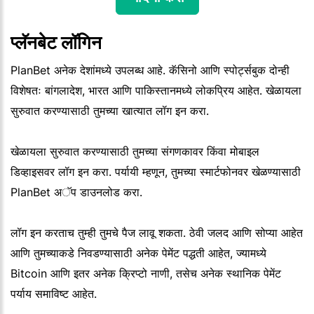
प्लॅनबेट लॉगिन
PlanBet अनेक देशांमध्ये उपलब्ध आहे. कॅसिनो आणि स्पोर्ट्सबुक दोन्ही
विशेषतः बांगलादेश, भारत आणि पाकिस्तानमध्ये लोकप्रिय आहेत. खेळायला
सुरुवात करण्यासाठी तुमच्या खात्यात लॉग इन करा.
खेळायला सुरुवात करण्यासाठी तुमच्या संगणकावर किंवा मोबाइल
डिव्हाइसवर लॉग इन करा. पर्यायी म्हणून, तुमच्या स्मार्टफोनवर खेळण्यासाठी
PlanBet अॅप डाउनलोड करा.
लॉग इन करताच तुम्ही तुमचे पैज लावू शकता. ठेवी जलद आणि सोप्या आहेत
आणि तुमच्याकडे निवडण्यासाठी अनेक पेमेंट पद्धती आहेत, ज्यामध्ये
Bitcoin आणि इतर अनेक क्रिप्टो नाणी, तसेच अनेक स्थानिक पेमेंट
पर्याय समाविष्ट आहेत.