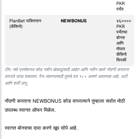
PKR
पर्यंत
PlanBet पाकिस्तान
NEWBONUS
४६००००
(कॅसिनो)
PKR
पर्यंतचा
बोनस
आणि
मोफत
कॅसिनो
फिरकी
टीप: सर्व प्रमोशनल कोड नवीन खेळाडूंसाठी आहेत आणि नवीन खाते नोंदणी करताना
वापरले जाऊ शकतात. पैज लावण्यासाठी तुमचे वय १८+ असणे आवश्यक आहे. अटी
आणि शर्ती लागू.
नोंदणी करताना NEWBONUS कोड वापरल्याने तुम्हाला सर्वात मोठी
उपलब्ध स्वागत ऑफर मिळेल.
स्वागत बोनसचा दावा करणे खूप सोपे आहे.