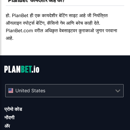
  PlanBet  कायदेशीर आहे का?
हो. PlanBet ही एक कायदेशीर बेटिंग साइट आहे जी नियंत्रित
ऑनलाइन स्पोर्ट्स बेटिंग, कॅसिनो गेम आणि बरेच काही देते.
PlanBet.com वरील अधिकृत वेबसाइटवर कुराकाओ जुगार परवाना
आहे.
United States
प्रोमो कोड
नोंदणी
अ‍ॅप