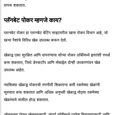
वापरू शकतात.
प्लॅनबेट पोकर म्हणजे काय?
प्लानबेट पोकर हा प्लानबेट बेटिंग साइटवरील खास पोकर विभाग आहे, जो
खऱ्या पैशांचे विविध खेळ उपलब्ध करून देतो.
खेळाडू एका सुरक्षित आणि वापरण्यास सोप्या पोकर लॉबीमध्ये इतरांशी स्पर्धा
करू शकतात, जिथे डेस्कटॉप आणि मोबाईल दोन्ही उपकरणांवर खेळ
उपलब्ध आहेत.
नवशिक्या खेळाडू पोकरची रणनीती शिकताना कमी रकमेच्या खेळांनी
सुरुवात करू शकतात आणि अधिक अनुभवी खेळाडू मोठ्या रकमेच्या
खेळांमध्ये सामील होऊ शकतात.
ऑनलाइन पोकर खेळण्यासाठी, संपूर्ण लॉबीमध्ये प्रवेश मिळवण्यासाठी आणि