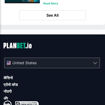
Read More
See All
United States
कॅसिनो
प्रोमो कोड
नोंदणी
अ‍ॅप
देयके