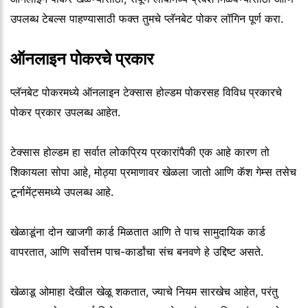
उपलब्ध टेबल्स पाहण्यासाठी फक्त तुमचे प्लॅनबेट पोकर लॉगिन पूर्ण करा.
ऑनलाइन पोकरचे प्रकार
प्लॅनबेट पोकरमध्ये ऑनलाइन टेक्सास होल्डम पोकरसह विविध प्रकारचे
पोकर प्रकार उपलब्ध आहेत.
टेक्सास होल्डम हा सर्वात लोकप्रिय प्रकारांपैकी एक आहे कारण तो
शिकायला सोपा आहे, मोठ्या प्रमाणावर खेळला जातो आणि कॅश गेम्स तसेच
टूर्नामेंट्समध्ये उपलब्ध आहे.
खेळाडूंना दोन खाजगी कार्ड मिळतात आणि ते पाच सामुदायिक कार्ड
वापरतात, आणि सर्वोत्तम पाच-कार्डांचा संच बनवणे हे उद्दिष्ट असते.
खेळाडू ओमाहा देखील खेळू शकतात, ज्याचे नियम सारखेच आहेत, परंतु