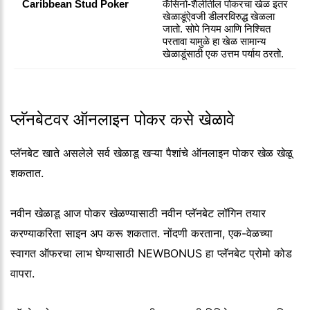
Caribbean Stud Poker
कॅसिनो-शैलीतील पोकरचा खेळ इतर 
खेळाडूंऐवजी डीलरविरुद्ध खेळला 
जातो. सोपे नियम आणि निश्चित 
परतावा यामुळे हा खेळ सामान्य 
खेळाडूंसाठी एक उत्तम पर्याय ठरतो.
प्लॅनबेटवर ऑनलाइन पोकर कसे खेळावे
प्लॅनबेट खाते असलेले सर्व खेळाडू खऱ्या पैशांचे ऑनलाइन पोकर खेळ खेळू
शकतात.
नवीन खेळाडू आज पोकर खेळण्यासाठी नवीन प्लॅनबेट लॉगिन तयार
करण्याकरिता साइन अप करू शकतात. नोंदणी करताना, एक-वेळच्या
स्वागत ऑफरचा लाभ घेण्यासाठी NEWBONUS हा प्लॅनबेट प्रोमो कोड
वापरा.