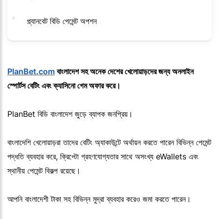
প্ল্যানবেট বিডি পেমেন্ট অপশন
PlanBet.com
বাংলাদেশ সহ অনেক দেশের খেলোয়াড়দের জন্য অনলাইন
স্পোর্টস বেটিং এবং ক্যাসিনো গেম অফার করে।
PlanBet বিডি বাংলাদেশ জুড়ে ব্যাপক জনপ্রিয়।
বাংলাদেশি খেলোয়াড়রা তাদের বেটিং অ্যাকাউন্টে অর্থায়ন করতে পারেন বিভিন্ন পেমেন্ট
পদ্ধতি ব্যবহার করে, ক্রিপ্টো গ্রহণযোগ্যতার সাথে অসংখ্য eWallets এবং
স্থানীয় পেমেন্ট বিকল্প রয়েছে।
আপনি বাংলাদেশী টাকা সহ বিভিন্ন মুদ্রা ব্যবহার করেও জমা করতে পারেন।