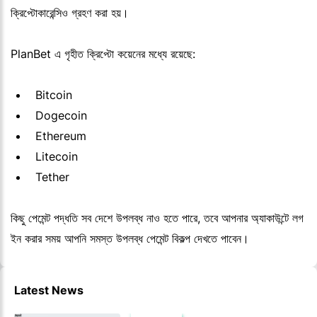
ক্রিপ্টোকারেন্সিও গ্রহণ করা হয়।
PlanBet এ গৃহীত ক্রিপ্টো কয়েনের মধ্যে রয়েছে:
Bitcoin
Dogecoin
Ethereum
Litecoin
Tether
কিছু পেমেন্ট পদ্ধতি সব দেশে উপলব্ধ নাও হতে পারে, তবে আপনার অ্যাকাউন্টে লগ
ইন করার সময় আপনি সমস্ত উপলব্ধ পেমেন্ট বিকল্প দেখতে পাবেন।
Latest News