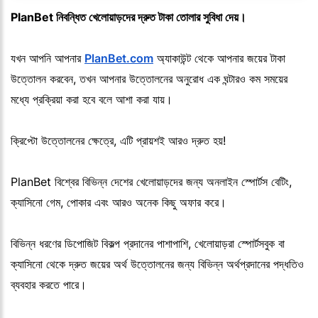
PlanBet নিবন্ধিত খেলোয়াড়দের দ্রুত টাকা তোলার সুবিধা দেয়।
যখন আপনি আপনার
PlanBet.com
অ্যাকাউন্ট থেকে আপনার জয়ের টাকা
উত্তোলন করবেন, তখন আপনার উত্তোলনের অনুরোধ এক ঘন্টারও কম সময়ের
মধ্যে প্রক্রিয়া করা হবে বলে আশা করা যায়।
ক্রিপ্টো উত্তোলনের ক্ষেত্রে, এটি প্রায়শই আরও দ্রুত হয়!
PlanBet বিশ্বের বিভিন্ন দেশের খেলোয়াড়দের জন্য অনলাইন স্পোর্টস বেটিং,
ক্যাসিনো গেম, পোকার এবং আরও অনেক কিছু অফার করে।
বিভিন্ন ধরণের ডিপোজিট বিকল্প প্রদানের পাশাপাশি, খেলোয়াড়রা স্পোর্টসবুক বা
ক্যাসিনো থেকে দ্রুত জয়ের অর্থ উত্তোলনের জন্য বিভিন্ন অর্থপ্রদানের পদ্ধতিও
ব্যবহার করতে পারে।