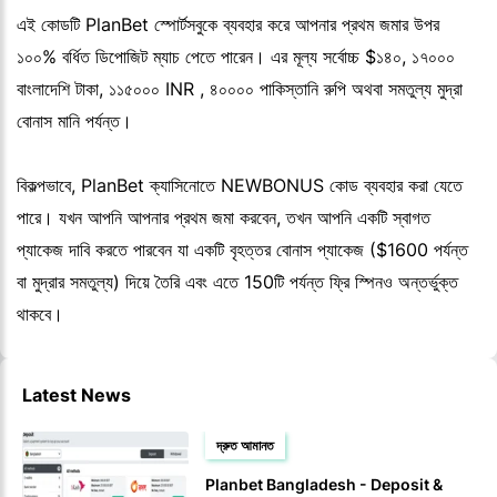
এই কোডটি PlanBet স্পোর্টসবুকে ব্যবহার করে আপনার প্রথম জমার উপর
১০০% বর্ধিত ডিপোজিট ম্যাচ পেতে পারেন। এর মূল্য সর্বোচ্চ $১৪০, ১৭০০০
বাংলাদেশি টাকা, ১১৫০০০ INR , ৪০০০০ পাকিস্তানি রুপি অথবা সমতুল্য মুদ্রা
বোনাস মানি পর্যন্ত।
বিকল্পভাবে, PlanBet ক্যাসিনোতে NEWBONUS কোড ব্যবহার করা যেতে
পারে। যখন আপনি আপনার প্রথম জমা করবেন, তখন আপনি একটি স্বাগত
প্যাকেজ দাবি করতে পারবেন যা একটি বৃহত্তর বোনাস প্যাকেজ ($1600 পর্যন্ত
বা মুদ্রার সমতুল্য) দিয়ে তৈরি এবং এতে 150টি পর্যন্ত ফ্রি স্পিনও অন্তর্ভুক্ত
থাকবে।
Latest News
দ্রুত আমানত
Planbet Bangladesh - Deposit &