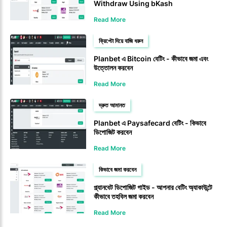
Withdraw Using bKash
Read More
ক্রিপ্টো দিয়ে বাজি ধরুন
Planbet এ Bitcoin বেটিং - কীভাবে জমা এবং
উত্তোলন করবেন
Read More
দ্রুত আমানত
Planbet এ Paysafecard বেটিং - কিভাবে
ডিপোজিট করবেন
Read More
কিভাবে জমা করবেন
প্ল্যানবেট ডিপোজিট গাইড - আপনার বেটিং অ্যাকাউন্টে
কীভাবে তহবিল জমা করবেন
Read More