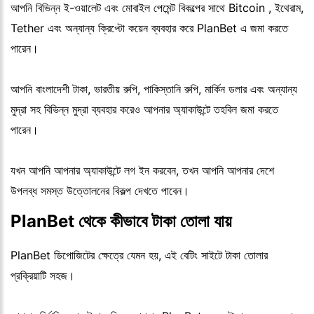
আপনি বিভিন্ন ই-ওয়ালেট এবং মোবাইল পেমেন্ট বিকল্পের সাথে Bitcoin , ইথেরাম,
Tether এবং অন্যান্য ক্রিপ্টো কয়েন ব্যবহার করে PlanBet এ জমা করতে
পারেন।
আপনি বাংলাদেশী টাকা, ভারতীয় রুপি, পাকিস্তানি রুপি, মার্কিন ডলার এবং অন্যান্য
মুদ্রা সহ বিভিন্ন মুদ্রা ব্যবহার করেও আপনার অ্যাকাউন্টে তহবিল জমা করতে
পারেন।
যখন আপনি আপনার অ্যাকাউন্টে লগ ইন করবেন, তখন আপনি আপনার দেশে
উপলব্ধ সমস্ত উত্তোলনের বিকল্প দেখতে পাবেন।
PlanBet থেকে কীভাবে টাকা তোলা যায়
PlanBet ডিপোজিটের ক্ষেত্রে যেমন হয়, এই বেটিং সাইটে টাকা তোলার
প্রক্রিয়াটি সহজ।