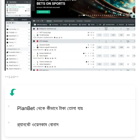
--১২৩--
PlanBet থেকে কীভাবে টাকা তোলা যায়
প্ল্যানবেট ওয়েলকাম বোনাস