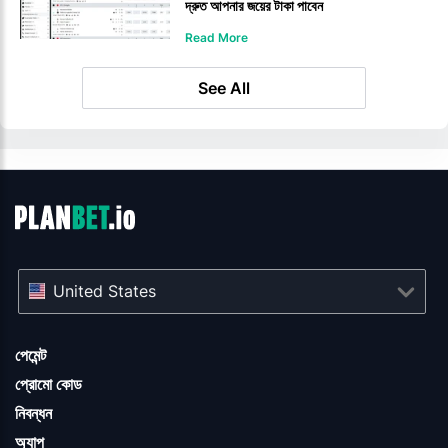
দ্রুত আপনার জয়ের টাকা পাবেন
Read More
See All
United States
পেমেন্ট
প্রোমো কোড
নিবন্ধন
অ্যাপ