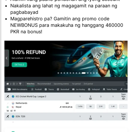
Nakalista ang lahat ng magagamit na paraan ng
pagbabayad
Magparehistro pa? Gamitin ang promo code
NEWBONUS para makakuha ng hanggang 460000
PKR na bonus!