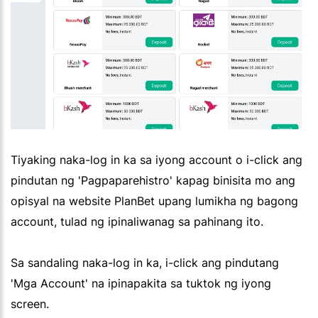
Tiyaking naka-log in ka sa iyong account o i-click ang
pindutan ng 'Pagpaparehistro' kapag binisita mo ang
opisyal na website PlanBet upang lumikha ng bagong
account, tulad ng ipinaliwanag sa pahinang ito.
Sa sandaling naka-log in ka, i-click ang pindutang
'Mga Account' na ipinapakita sa tuktok ng iyong
screen.