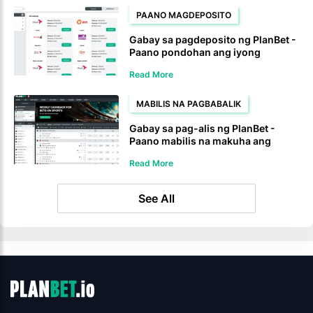
PAANO MAGDEPOSITO
Gabay sa pagdeposito ng PlanBet -
Paano pondohan ang iyong
account sa pagtaya
Read More
MABILIS NA PAGBABALIK
Gabay sa pag-alis ng PlanBet -
Paano mabilis na makuha ang
iyong mga panalo
Read More
See All