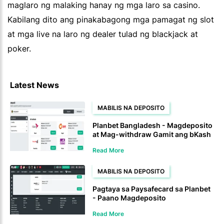
maglaro ng malaking hanay ng mga laro sa casino.
Kabilang dito ang pinakabagong mga pamagat ng slot
at mga live na laro ng dealer tulad ng blackjack at
poker.
Latest News
MABILIS NA DEPOSITO
Planbet Bangladesh - Magdeposito
at Mag-withdraw Gamit ang bKash
Read More
MABILIS NA DEPOSITO
Pagtaya sa Paysafecard sa Planbet
- Paano Magdeposito
Read More