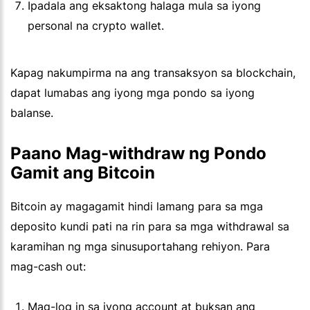
Ipadala ang eksaktong halaga mula sa iyong
personal na crypto wallet.
Kapag nakumpirma na ang transaksyon sa blockchain,
dapat lumabas ang iyong mga pondo sa iyong
balanse.
Paano Mag-withdraw ng Pondo
Gamit ang Bitcoin
Bitcoin ay magagamit hindi lamang para sa mga
deposito kundi pati na rin para sa mga withdrawal sa
karamihan ng mga sinusuportahang rehiyon. Para
mag-cash out:
Mag-log in sa iyong account at buksan ang