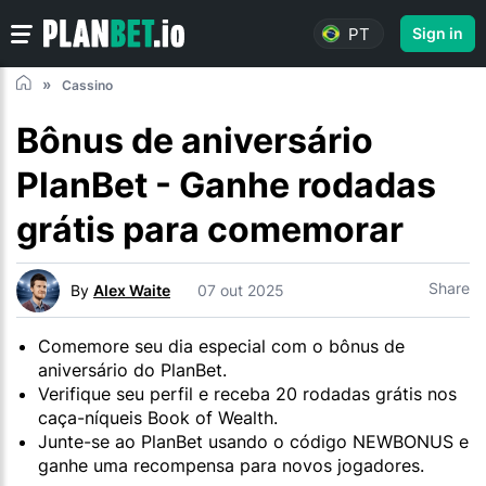
PT
Sign in
Cassino
Bônus de aniversário
PlanBet - Ganhe rodadas
grátis para comemorar
Share
By
Alex Waite
07 out 2025
Comemore seu dia especial com o bônus de
aniversário do PlanBet.
Verifique seu perfil e receba 20 rodadas grátis nos
caça-níqueis Book of Wealth.
Junte-se ao PlanBet usando o código NEWBONUS e
ganhe uma recompensa para novos jogadores.