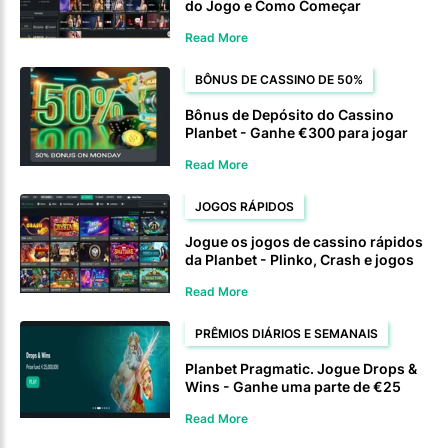
do Jogo e Como Começar
Read More
BÔNUS DE CASSINO DE 50%
Bônus de Depósito do Cassino
Planbet - Ganhe €300 para jogar
no cassino todas as segundas-
Read More
feiras
JOGOS RÁPIDOS
Jogue os jogos de cassino rápidos
da Planbet - Plinko, Crash e jogos
de dados.
Read More
PRÊMIOS DIÁRIOS E SEMANAIS
Planbet Pragmatic. Jogue Drops &
Wins - Ganhe uma parte de €25
milhões
Read More