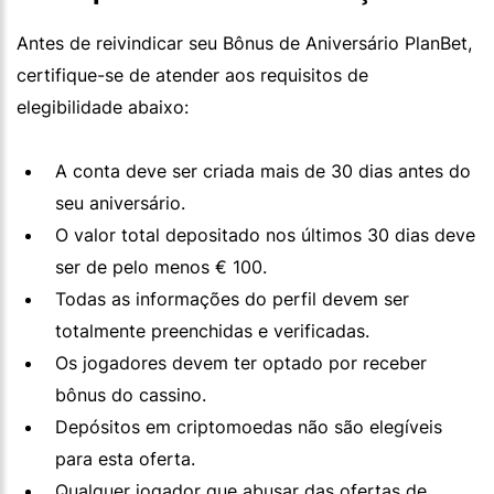
Antes de reivindicar seu Bônus de Aniversário PlanBet,
certifique-se de atender aos requisitos de
elegibilidade abaixo:
A conta deve ser criada mais de 30 dias antes do
seu aniversário.
O valor total depositado nos últimos 30 dias deve
ser de pelo menos € 100.
Todas as informações do perfil devem ser
totalmente preenchidas e verificadas.
Os jogadores devem ter optado por receber
bônus do cassino.
Depósitos em criptomoedas não são elegíveis
para esta oferta.
Qualquer jogador que abusar das ofertas de