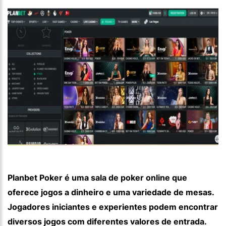
Planbet Poker é uma sala de poker online que
oferece jogos a dinheiro e uma variedade de mesas.
Jogadores iniciantes e experientes podem encontrar
diversos jogos com diferentes valores de entrada.