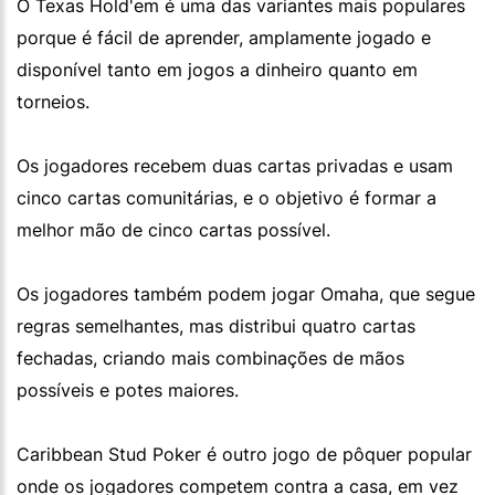
O Texas Hold'em é uma das variantes mais populares
porque é fácil de aprender, amplamente jogado e
disponível tanto em jogos a dinheiro quanto em
torneios.
Os jogadores recebem duas cartas privadas e usam
cinco cartas comunitárias, e o objetivo é formar a
melhor mão de cinco cartas possível.
Os jogadores também podem jogar Omaha, que segue
regras semelhantes, mas distribui quatro cartas
fechadas, criando mais combinações de mãos
possíveis e potes maiores.
Caribbean Stud Poker é outro jogo de pôquer popular
onde os jogadores competem contra a casa, em vez