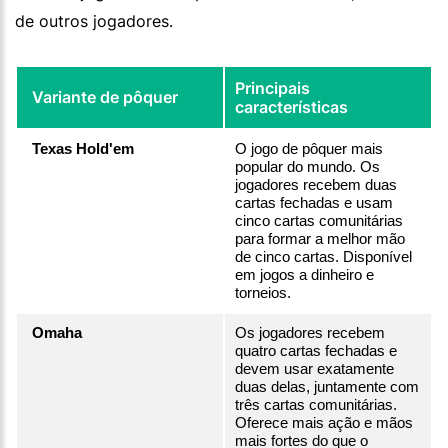
de outros jogadores.
Principais
Variante de pôquer
características
Texas Hold'em
O jogo de pôquer mais 
popular do mundo. Os 
jogadores recebem duas 
cartas fechadas e usam 
cinco cartas comunitárias 
para formar a melhor mão 
de cinco cartas. Disponível 
em jogos a dinheiro e 
torneios.
Omaha
Os jogadores recebem 
quatro cartas fechadas e 
devem usar exatamente 
duas delas, juntamente com 
três cartas comunitárias. 
Oferece mais ação e mãos 
mais fortes do que o 