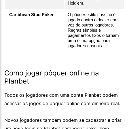
Hold'em.
Caribbean Stud Poker
O pôquer estilo cassino é 
jogado contra o dealer em 
vez de outros jogadores. 
Regras simples e 
pagamentos fixos o tornam 
uma ótima opção para 
jogadores casuais.
Como jogar pôquer online na
Planbet
Todos os jogadores com uma conta Planbet podem
acessar os jogos de pôquer online com dinheiro real.
Novos jogadores também podem se cadastrar e criar
um novo login no Planbet para jogar poker hoje