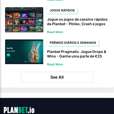
feiras
JOGOS RÁPIDOS
Jogue os jogos de cassino rápidos
da Planbet - Plinko, Crash e jogos
de dados.
Read More
PRÊMIOS DIÁRIOS E SEMANAIS
Planbet Pragmatic. Jogue Drops &
Wins - Ganhe uma parte de €25
milhões
Read More
See All