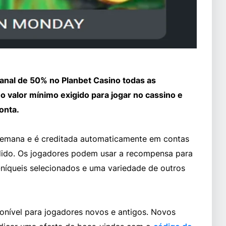
nal de 50% no Planbet Casino todas as
 o valor mínimo exigido para jogar no cassino e
onta.
 semana e é creditada automaticamente em contas
dido. Os jogadores podem usar a recompensa para
a-níqueis selecionados e uma variedade de outros
ponível para jogadores novos e antigos. Novos