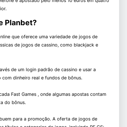
elefone e apostado pelo menos 10 euros em quatro
ior.
ne Planbet?
nline que oferece uma variedade de jogos de
ssicas de jogos de cassino, como blackjack e
avés de um login padrão de cassino e usar a
o com dinheiro real e fundos de bônus.
dicada Fast Games , onde algumas apostas contam
ta do bônus.
ibuem para a promoção. A oferta de jogos de