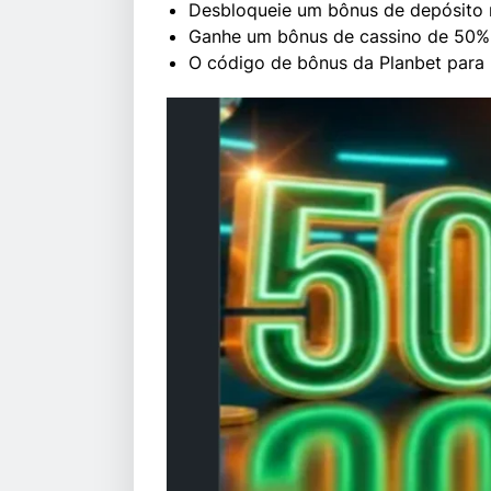
Desbloqueie um bônus de depósito n
Ganhe um bônus de cassino de 50%
O código de bônus da Planbet par