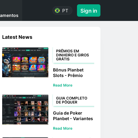
PT
Sign in
amentos
Latest News
PRÊMIOS EM
DINHEIRO E GIROS
GRÁTIS
Bônus Planbet
Slots - Prêmio
acumulado de €25
Read More
milhões com Blasts
& Races
GUIA COMPLETO
DE PÔQUER
Guia de Poker
Planbet - Variantes
do Jogo e Como
Read More
Começar