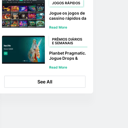
JOGOS RÁPIDOS
Jogue os jogos de
cassino rápidos da
Planbet - Plinko,
Read More
Crash e jogos de
dados.
PRÊMIOS DIÁRIOS
E SEMANAIS
Planbet Pragmatic.
Jogue Drops &
Wins - Ganhe uma
Read More
parte de €25
milhões
See All