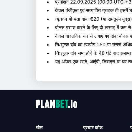
प्रमोशन 22.09.2025 (00:00 UTC +3
केवल पंजीकृत एवं सत्यापित ग्राहक ही इसमें भ
न्यूनतम योग्यता दांव: €20 (या समतुल्य मुद्रा
बोनस प्राप्त करने के लिए दो सप्ताह में कम स
केवल वास्तविक धन से लगाए गए दांव; बोनस फंड
निःशुल्क दांव का उपयोग 1.50 या उससे अधि
निःशुल्क दांव जमा होने के 48 घंटे बाद समाप्त 
यह ऑफर एक खाते, आईपी, डिवाइस या घर त
खेल
प्रचार कोड