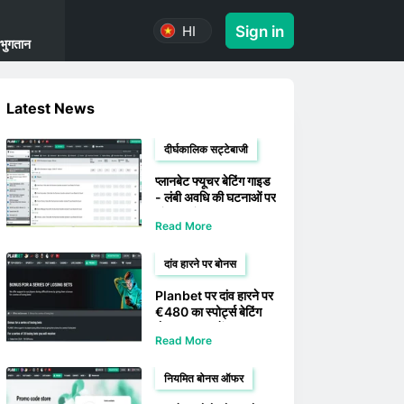
HI
Sign in
भुगतान
Latest News
दीर्घकालिक सट्टेबाजी
प्लानबेट फ्यूचर बेटिंग गाइड
- लंबी अवधि की घटनाओं पर
दांव लगाएं
Read More
दांव हारने पर बोनस
Planbet पर दांव हारने पर
€480 का स्पोर्ट्स बेटिंग
बोनस प्राप्त करें
Read More
नियमित बोनस ऑफर