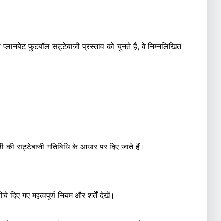
 प्लानबेट फुटबॉल सट्टेबाजी प्रस्ताव को चुनते हैं, वे निम्नलिखित
़ी की सट्टेबाजी गतिविधि के आधार पर दिए जाते हैं।
े दिए गए महत्वपूर्ण नियम और शर्तें देखें।