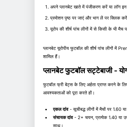
अपने प्लानबेट खाते में पंजीकरण करें या लॉग इन
प्रमोशन पृष्ठ पर जाएं और भाग लें पर क्लिक करे
यूरोप की शीर्ष पांच लीगों में से किसी के भी 
प्लानबेट यूरोपीय फुटबॉल की शीर्ष पांच लीगों म
शामिल हैं।
प्लानबेट फुटबॉल सट्टेबाजी - योग्
फुटबॉल फ्री बेट्स के लिए अर्हता प्राप्त करने के 
आवश्यकताओं को पूरा करते हों।
एकल दांव
- सूचीबद्ध लीगों में मैचों पर 1.60
संचायक दांव
- 2+ चयन, प्रत्येक 1.40 या उस
साथ।