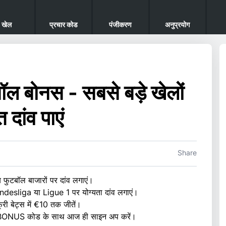
खेल
प्रचार कोड
पंजीकरण
अनुप्रयोग
बॉल बोनस - सबसे बड़े खेलों
 दांव पाएं
Share
य फुटबॉल बाजारों पर दांव लगाएं।
esliga या Ligue 1 पर योग्यता दांव लगाएं।
फ्री बेट्स में €10 तक जीतें।
WBONUS कोड के साथ आज ही साइन अप करें।