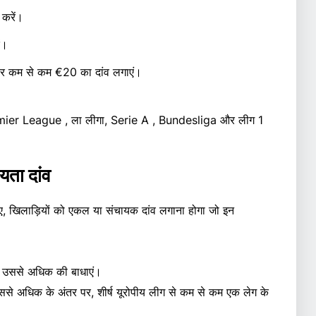
 करें।
ं।
मैच पर कम से कम €20 का दांव लगाएं।
ें Premier League , ला लीगा, Serie A , Bundesliga और लीग 1
यता दांव
लिए, खिलाड़ियों को एकल या संचायक दांव लगाना होगा जो इन
 या उससे अधिक की बाधाएं।
से अधिक के अंतर पर, शीर्ष यूरोपीय लीग से कम से कम एक लेग के