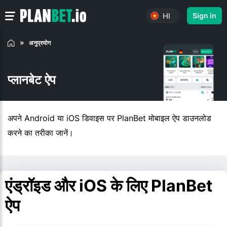
HI
Sign in
अनुप्रयोग
प्लानबेट ऐप
अपने Android या iOS डिवाइस पर PlanBet मोबाइल ऐप डाउनलोड
करने का तरीका जानें।
एंड्रॉइड और iOS के लिए PlanBet
ऐप