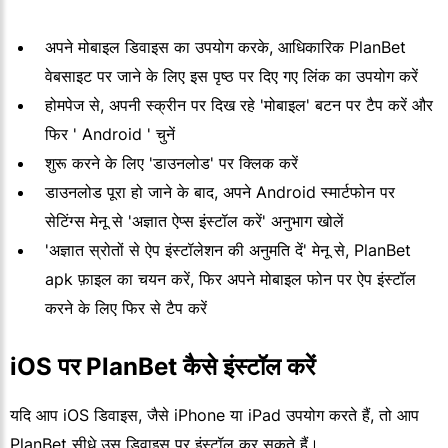
अपने मोबाइल डिवाइस का उपयोग करके, आधिकारिक PlanBet
वेबसाइट पर जाने के लिए इस पृष्ठ पर दिए गए लिंक का उपयोग करें
होमपेज से, अपनी स्क्रीन पर दिख रहे 'मोबाइल' बटन पर टैप करें और
फिर ' Android ' चुनें
शुरू करने के लिए 'डाउनलोड' पर क्लिक करें
डाउनलोड पूरा हो जाने के बाद, अपने Android स्मार्टफोन पर
सेटिंग्स मेनू से 'अज्ञात ऐप्स इंस्टॉल करें' अनुभाग खोलें
'अज्ञात स्रोतों से ऐप इंस्टॉलेशन की अनुमति दें' मेनू से, PlanBet
apk फ़ाइल का चयन करें, फिर अपने मोबाइल फोन पर ऐप इंस्टॉल
करने के लिए फिर से टैप करें
iOS पर PlanBet कैसे इंस्टॉल करें
यदि आप iOS डिवाइस, जैसे iPhone या iPad उपयोग करते हैं, तो आप
PlanBet सीधे उस डिवाइस पर इंस्टॉल कर सकते हैं।