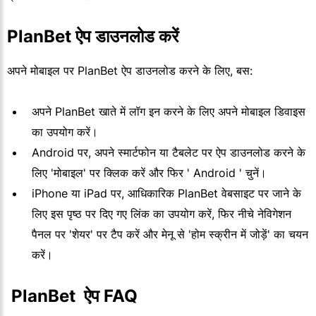
PlanBet ऐप डाउनलोड करें
अपने मोबाइल पर PlanBet ऐप डाउनलोड करने के लिए, बस:
अपने PlanBet खाते में लॉग इन करने के लिए अपने मोबाइल डिवाइस
का उपयोग करें।
Android पर, अपने स्मार्टफोन या टैबलेट पर ऐप डाउनलोड करने के
लिए 'मोबाइल' पर क्लिक करें और फिर ' Android ' चुनें।
iPhone या iPad पर, आधिकारिक PlanBet वेबसाइट पर जाने के
लिए इस पृष्ठ पर दिए गए लिंक का उपयोग करें, फिर नीचे नेविगेशन
पैनल पर 'शेयर' पर टैप करें और मेनू से 'होम स्क्रीन में जोड़ें' का चयन
करें।
 PlanBet  ऐप FAQ