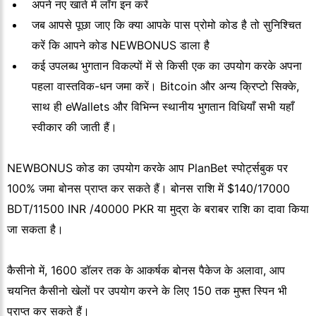
अपने नए खाते में लॉग इन करें
जब आपसे पूछा जाए कि क्या आपके पास प्रोमो कोड है तो सुनिश्चित
करें कि आपने कोड NEWBONUS डाला है
कई उपलब्ध भुगतान विकल्पों में से किसी एक का उपयोग करके अपना
पहला वास्तविक-धन जमा करें। Bitcoin और अन्य क्रिप्टो सिक्के,
साथ ही eWallets और विभिन्न स्थानीय भुगतान विधियाँ सभी यहाँ
स्वीकार की जाती हैं।
NEWBONUS कोड का उपयोग करके आप PlanBet स्पोर्ट्सबुक पर
100% जमा बोनस प्राप्त कर सकते हैं। बोनस राशि में $140/17000
BDT/11500 INR /40000 PKR या मुद्रा के बराबर राशि का दावा किया
जा सकता है।
कैसीनो में, 1600 डॉलर तक के आकर्षक बोनस पैकेज के अलावा, आप
चयनित कैसीनो खेलों पर उपयोग करने के लिए 150 तक मुफ्त स्पिन भी
प्राप्त कर सकते हैं।