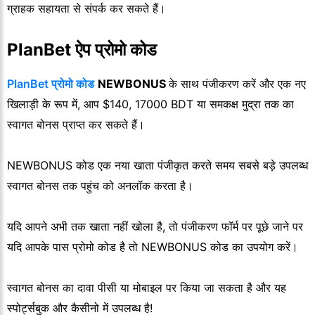
ग्राहक सहायता से संपर्क कर सकते हैं।
PlanBet ऐप प्रोमो कोड
PlanBet प्रोमो कोड
NEWBONUS
के साथ पंजीकरण करें और एक नए
खिलाड़ी के रूप में, आप $140, 17000 BDT या समकक्ष मुद्रा तक का
स्वागत बोनस प्राप्त कर सकते हैं।
NEWBONUS कोड एक नया खाता पंजीकृत करते समय सबसे बड़े उपलब्ध
स्वागत बोनस तक पहुंच को अनलॉक करता है।
यदि आपने अभी तक खाता नहीं खोला है, तो पंजीकरण फॉर्म पर पूछे जाने पर
यदि आपके पास प्रोमो कोड है तो NEWBONUS कोड का उपयोग करें।
स्वागत बोनस का दावा पीसी या मोबाइल पर किया जा सकता है और यह
स्पोर्ट्सबुक और कैसीनो में उपलब्ध है!