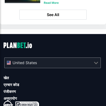
Read More
See All
United States
खेल
प्रचार कोड
पंजीकरण
अनुप्रयोग
भुगतान