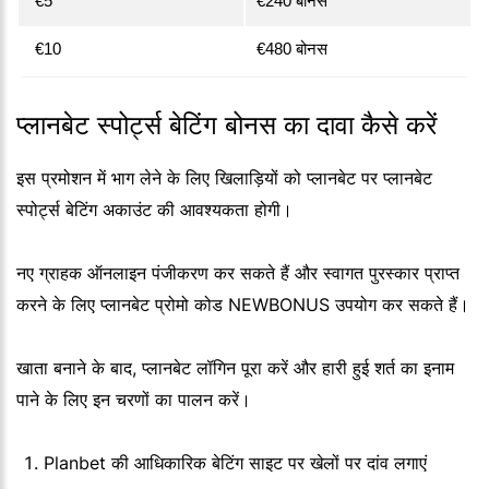
€5
€240 बोनस
€10
€480 बोनस
प्लानबेट स्पोर्ट्स बेटिंग बोनस का दावा कैसे करें
इस प्रमोशन में भाग लेने के लिए खिलाड़ियों को प्लानबेट पर प्लानबेट
स्पोर्ट्स बेटिंग अकाउंट की आवश्यकता होगी।
नए ग्राहक ऑनलाइन पंजीकरण कर सकते हैं और स्वागत पुरस्कार प्राप्त
करने के लिए प्लानबेट प्रोमो कोड NEWBONUS उपयोग कर सकते हैं।
खाता बनाने के बाद, प्लानबेट लॉगिन पूरा करें और हारी हुई शर्त का इनाम
पाने के लिए इन चरणों का पालन करें।
Planbet की आधिकारिक बेटिंग साइट पर खेलों पर दांव लगाएं