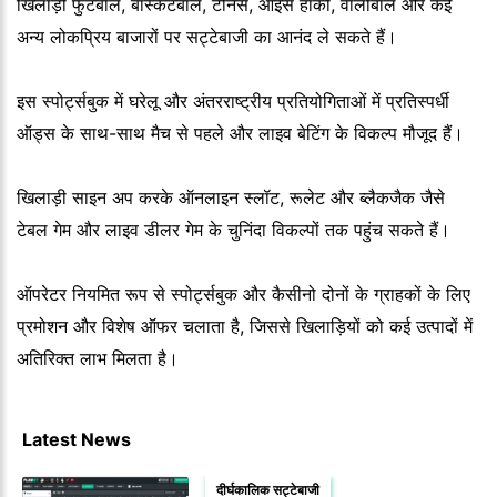
खिलाड़ी फुटबॉल, बास्केटबॉल, टेनिस, आइस हॉकी, वॉलीबॉल और कई
अन्य लोकप्रिय बाजारों पर सट्टेबाजी का आनंद ले सकते हैं।
इस स्पोर्ट्सबुक में घरेलू और अंतरराष्ट्रीय प्रतियोगिताओं में प्रतिस्पर्धी
ऑड्स के साथ-साथ मैच से पहले और लाइव बेटिंग के विकल्प मौजूद हैं।
खिलाड़ी साइन अप करके ऑनलाइन स्लॉट, रूलेट और ब्लैकजैक जैसे
टेबल गेम और लाइव डीलर गेम के चुनिंदा विकल्पों तक पहुंच सकते हैं।
ऑपरेटर नियमित रूप से स्पोर्ट्सबुक और कैसीनो दोनों के ग्राहकों के लिए
प्रमोशन और विशेष ऑफर चलाता है, जिससे खिलाड़ियों को कई उत्पादों में
अतिरिक्त लाभ मिलता है।
Latest News
दीर्घकालिक सट्टेबाजी