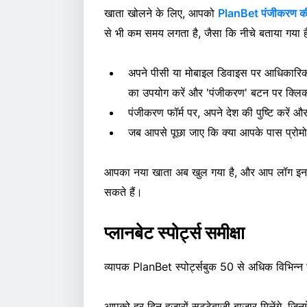
खाता खोलने के लिए, आपको
PlanBet पंजीकरण 
से भी कम समय लगता है, जैसा कि नीचे बताया गया ह
अपने पीसी या मोबाइल डिवाइस पर आधिकारिक PlanBet वेबसाइट तक पहुंचने के लिए इस पृष्ठ पर दिए गए 
का उपयोग करें और 'पंजीकरण' बटन पर क्लिक
पंजीकरण फॉर्म पर, अपने देश की पुष्टि करें और
आपका नया खाता अब खुल गया है, और आप लॉग इन
सकते हैं।
प्लानबेट स्पोर्ट्स समीक्षा
व्यापक PlanBet स्पोर्ट्सबुक 50 से अधिक
आपको हर दिन हजारों सट्टेबाजी बाजार मिलेंगे, जिनमे