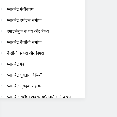
प्लानबेट पंजीकरण
प्लानबेट स्पोर्ट्स समीक्षा
स्पोर्ट्सबुक के पक्ष और विपक्ष
प्लानबेट कैसीनो समीक्षा
कैसीनो के पक्ष और विपक्ष
प्लानबेट ऐप
प्लानबेट भुगतान विधियाँ
प्लानबेट ग्राहक सहायता
प्लानबेट समीक्षा अक्सर पूछे जाने वाले प्रश्न