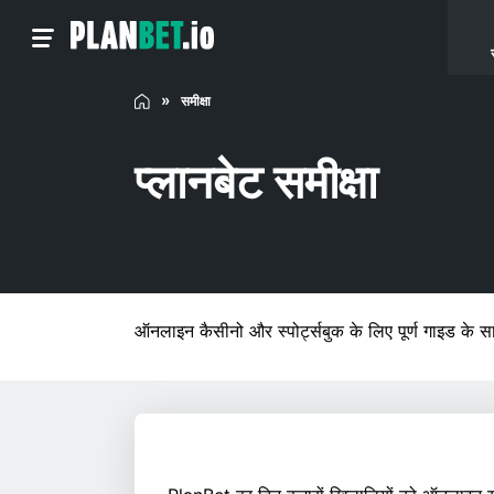
समीक्षा
प्लानबेट समीक्षा
ऑनलाइन कैसीनो और स्पोर्ट्सबुक के लिए पूर्ण गाइड के सा