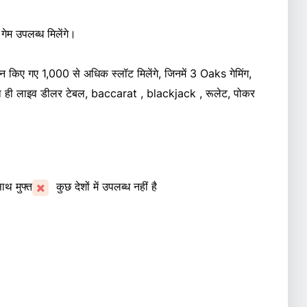
आपको हजारों गेम उपलब्ध मिलेंगे।
 गए 1,000 से अधिक स्लॉट मिलेंगे, जिनमें 3 Oaks गेमिंग,
ाथ मुफ्त
कुछ देशों में उपलब्ध नहीं है