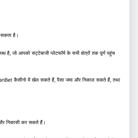
जा सकता है।
जमा और निकासी कर सकते हैं।