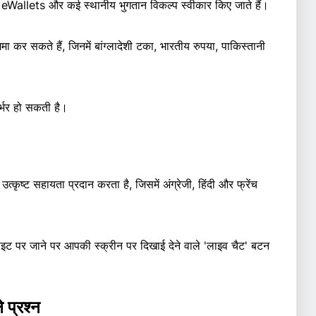
Bitcoin और कई अन्य क्रिप्टो सिक्के, साथ ही कई eWallets और कई स्थानीय भुगतान विकल्प स्वीकार किए जाते हैं।
 सकते हैं, जिनमें बांग्लादेशी टका, भारतीय रुपया, पाकिस्तानी
र्भर हो सकती है।
े प्रश्न