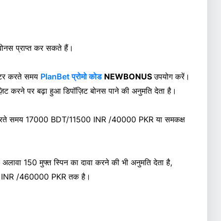
ोनस प्राप्त कर सकते हैं।
स्टर करते समय
PlanBet प्रोमो कोड
NEWBONUS
उपयोग करें।
 करने पर बढ़ा हुआ डिपॉज़िट बोनस पाने की अनुमति देता है।
लावा 150 मुफ्त स्पिन का दावा करने की भी अनुमति देता है,
जिसका मूल्य $ 1600/200000 BDT/139000 INR /460000 PKR तक है।