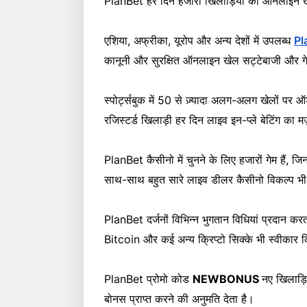
PlanBet हर दिन हजारों खिलाड़ियों को ऑनल
एशिया, अफ्रीका, यूरोप और अन्य देशों में उपलब्ध
Pl
कानूनी और सुरक्षित ऑनलाइन खेल सट्टेबाजी और गे
स्पोर्ट्सबुक में 50 से ज़्यादा अलग-अलग खेलों पर ऑड्स
रजिस्टर्ड खिलाड़ी हर दिन लाइव इन-प्ले बेटिंग का मज
PlanBet कैसीनो में चुनने के लिए हजारों गेम हैं, जिनमें दुनिया के कुछ सर्वश्रेष्ठ गेम प्रदाताओं के नवीनतम स्लॉट्स के
साथ-साथ बहुत सारे लाइव डीलर कैसीनो विकल्प भी 
PlanBet दर्जनों विभिन्न भुगतान विधियां प्रदान करता है, जिसमें कई eWallets और स्थानीय भुगतान विकल्पों के अलावा
Bitcoin और कई अन्य क्रिप्टो सिक्के भी स्वीकार
PlanBet प्रोमो कोड
NEWBONUS
नए खिलाड़ि
बोनस प्राप्त करने की अनुमति देता है।