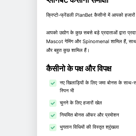
क्रिप्टो-फ्रेंडली PlanBet कैसीनो में 
आपको उद्योग के कुछ सबसे बड़े प्रदाताओं द्वारा प्रदान किए
Mascot गेमिंग और Spinomenal शामिल हैं, साथ ही लाइव डीलर टेबल, baccarat , blackjack , रूलेट, पोकर
और बहुत कुछ शामिल हैं।
कैसीनो के पक्ष और विपक्ष
नए खिलाड़ियों के लिए जमा बोनस के साथ-स
स्पिन भी
चुनने के लिए हजारों खेल
नियमित बोनस ऑफर और प्रमोशन
भुगतान विधियों की विस्तृत श्रृंखला