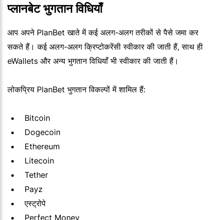
प्लानबेट भुगतान विधियाँ
आप अपने PlanBet खाते में कई अलग-अलग तरीकों से पैसे जमा कर
सकते हैं। कई अलग-अलग क्रिप्टोकरेंसी स्वीकार की जाती हैं, साथ ही
eWallets और अन्य भुगतान विधियाँ भी स्वीकार की जाती हैं।
लोकप्रिय PlanBet भुगतान विकल्पों में शामिल हैं:
Bitcoin
Dogecoin
Ethereum
Litecoin
Tether
Payz
एस्ट्रोपे
Perfect Money