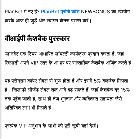
PlanBet में नए हैं?
PlanBet प्रोमो कोड
NEWBONUS का उपयोग
करके आज ही जुड़ें और स्वागत बोनस प्राप्त करें।
वीआईपी कैशबैक पुरस्कार
प्लानबेट एक टियर-आधारित लॉयल्टी कार्यक्रम प्रदान करता है, जहां
खिलाड़ी अपने VIP स्तर के आधार पर साप्ताहिक कैशबैक अर्जित करते हैं।
यह प्रोग्राम कॉपर लेवल से शुरू होता है और इसमें 5% कैशबैक मिलता
है। खिलाड़ी लीजेंड लेवल तक आगे बढ़ सकते हैं, जहाँ कैशबैक दर 15%
तक पहुँच जाती है, साथ ही तेज़ भुगतान और व्यक्तिगत सहायता जैसे
अतिरिक्त लाभ भी मिलते हैं।
प्रत्येक VIP अनुभाग के लाभों की पूरी सूची यहां देखें।