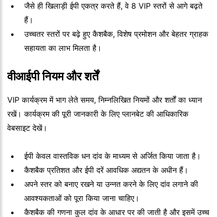
जैसे ही खिलाड़ी ईपी एकत्र करते हैं, वे 8 VIP स्तरों से आगे बढ़ते
हैं।
उच्चतर स्तरों पर बढ़े हुए कैशबैक, विशेष प्रमोशन और बेहतर ग्राहक
सहायता का लाभ मिलता है।
वीआईपी नियम और शर्तें
VIP कार्यक्रम में भाग लेते समय, निम्नलिखित नियमों और शर्तों का ध्यान
रखें। कार्यक्रम की पूरी जानकारी के लिए प्लानबेट की आधिकारिक
वेबसाइट देखें।
ईपी केवल वास्तविक धन दांव के माध्यम से अर्जित किया जाता है।
कैशबैक प्रतिशत और ईपी दरें आवधिक अद्यतन के अधीन हैं।
अपने स्तर को बनाए रखने या उन्नत करने के लिए दांव लगाने की
आवश्यकताओं को पूरा किया जाना चाहिए।
कैशबैक की गणना कुल दांव के आधार पर की जाती है और इसमें उच्च