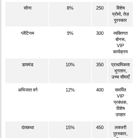
सोना
8%
250
विशेष
प्रोमो, तेज़
पुरस्कार
प्लैटिनम
9%
300
व्यक्तिगत
बोनस,
VIP
कार्यक्रम
डायमंड
10%
350
प्राथमिकता
भुगतान,
उच्च सीमाएँ
अभिजात वर्ग
12%
400
समर्पित
VIP
प्रबंधक,
विशेष
उपहार
दंतकथा
15%
450
लक्जरी
पुरस्कार,