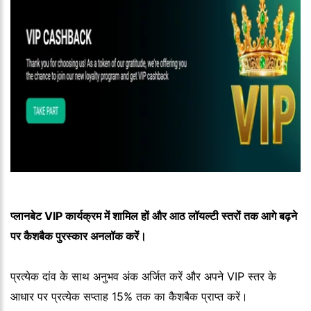
प्लानबेट VIP कार्यक्रम में शामिल हों और आठ लॉयल्टी स्तरों तक आगे बढ़ने
पर कैशबैक पुरस्कार अनलॉक करें।
प्रत्येक दांव के साथ अनुभव अंक अर्जित करें और अपने VIP स्तर के
आधार पर प्रत्येक सप्ताह 15% तक का कैशबैक प्राप्त करें।