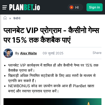
HI
Sign in
कैसीनो
प्लानबेट VIP प्रोग्राम - कैसीनो गेम्स
पर 15% तक कैशबैक पाएं
Share
By
Alex Waite
09 जुलाई 2025
प्लानबेट VIP कार्यक्रम में शामिल हों और कैसीनो गेम्स पर 15% तक
कैशबैक प्राप्त करें।
खिलाड़ी अधिक नियमित सट्टेबाजी के लिए आठ स्तरों के माध्यम से
प्रगति कर सकते हैं।
NEWBONUS कोड का उपयोग करके आज ही PlanBet खाता
बनाएं और स्वागत प्रस्ताव प्राप्त करें।