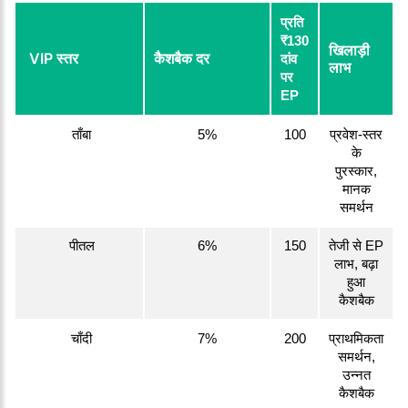
प्रति
₹130
खिलाड़ी
VIP स्तर
कैशबैक दर
दांव
लाभ
पर
EP
ताँबा
5%
100
प्रवेश-स्तर
के
पुरस्कार,
मानक
समर्थन
पीतल
6%
150
तेजी से EP
लाभ, बढ़ा
हुआ
कैशबैक
चाँदी
7%
200
प्राथमिकता
समर्थन,
उन्नत
कैशबैक