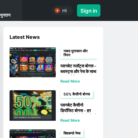
HI
Sign in
भुगतान
Latest News
नकद पुरस्कार और
स्पिन
प्लानबेट स्लॉट्स बोनस -
ब्लास्ट्स और रेस के साथ
€25 मिलियन का
Read More
पुरस्कार पूल
50% कैसीनो बोनस
प्लानबेट कैसीनो
डिपॉजिट बोनस - हर
सोमवार को कैसीनो खेलने
Read More
के लिए €300 प्राप्त
करें
क्विकप्ले गेम्स