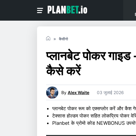
कैसीनो
प्लानबेट पोकर गाइड 
कैसे करें
By
Alex Waite
03 जुलाई 2026
प्लानबेट पोकर रूम को एक्सप्लोर करें और कैश गे
टेक्सास होल्डम पोकर सहित लोकप्रिय पोकर वेर
Planbet के प्रोमो कोड NEWBONUS उपयोग