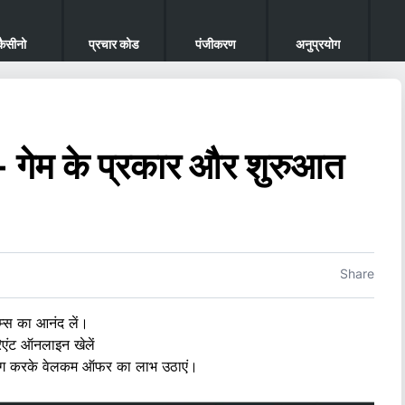
कैसीनो
प्रचार कोड
पंजीकरण
अनुप्रयोग
- गेम के प्रकार और शुरुआत
Share
म्स का आनंद लें।
िएंट ऑनलाइन खेलें
 करके वेलकम ऑफर का लाभ उठाएं।