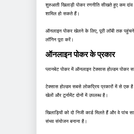
शुरुआती खिलाड़ी पोकर रणनीति सीखते हुए कम दांव 
शामिल हो सकते हैं।
ऑनलाइन पोकर खेलने के लिए, पूरी लॉबी तक पहुंचन
लॉगिन पूरा करें।
ऑनलाइन पोकर के प्रकार
प्लानबेट पोकर में ऑनलाइन टेक्सास होल्डम पोकर स
टेक्सास होल्डम सबसे लोकप्रिय प्रकारों में से एक
खेलों और टूर्नामेंट दोनों में उपलब्ध है।
खिलाड़ियों को दो निजी कार्ड मिलते हैं और वे पांच साम
संभव संयोजन बनाना है।