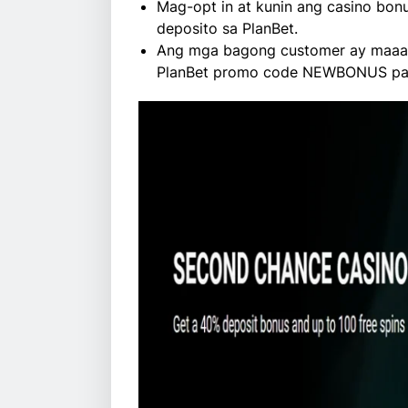
Mag-opt in at kunin ang casino bon
deposito sa PlanBet.
Ang mga bagong customer ay maaar
PlanBet promo code NEWBONUS par