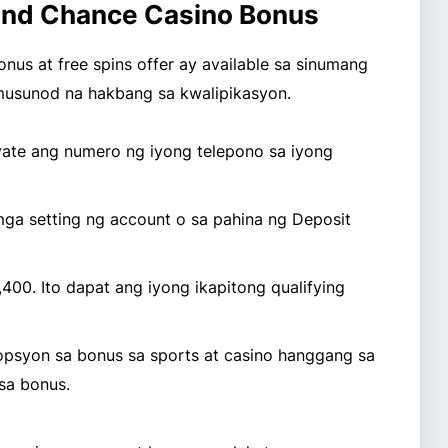
nd Chance Casino Bonus
us at free spins offer ay available sa sinumang
musunod na hakbang sa kwalipikasyon.
tivate ang numero ng iyong telepono sa iyong
 mga setting ng account o sa pahina ng Deposit
400. Ito dapat ang iyong ikapitong qualifying
psyon sa bonus sa sports at casino hanggang sa
sa bonus.