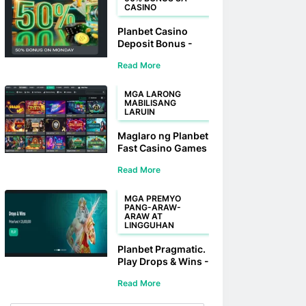
CASINO
Planbet Casino
Deposit Bonus -
Kumuha ng €300
Read More
para sa Paglalaro
sa Casino Tuwing
Lunes
MGA LARONG
MABILISANG
LARUIN
Maglaro ng Planbet
Fast Casino Games
- Plinko, Crash &
Read More
Dice Games
MGA PREMYO
PANG-ARAW-
ARAW AT
LINGGUHAN
Planbet Pragmatic.
Play Drops & Wins -
Manalo ng Bahagi
Read More
na €25 Milyon