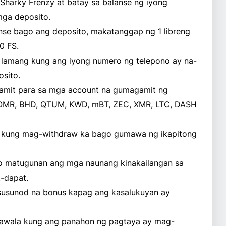
Sharky Frenzy at batay sa balanse ng iyong
mga deposito.
nse bago ang deposito, makatanggap ng 1 libreng
0 FS.
 lamang kung ang iyong numero ng telepono ay na-
sito.
gamit para sa mga account na gumagamit ng
a OMR, BHD, QTUM, KWD, mBT, ZEC, XMR, LTC, DASH
 kung mag-withdraw ka bago gumawa ng ikapitong
o matugunan ang mga naunang kinakailangan sa
t-dapat.
 susunod na bonus kapag ang kasalukuyan ay
awala kung ang panahon ng pagtaya ay mag-