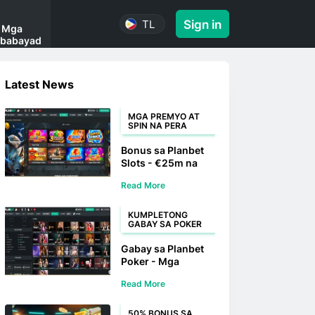
TL
Sign in
Mga
babayad
Latest News
MGA PREMYO AT
SPIN NA PERA
Bonus sa Planbet
Slots - €25m na
Premyo na May
Read More
Kasamang mga
Blast at Karera
KUMPLETONG
GABAY SA POKER
Gabay sa Planbet
Poker - Mga
Baryante ng Laro at
Read More
Paano Magsimula
50% BONUS SA