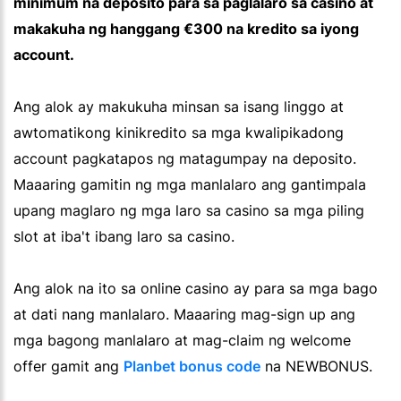
minimum na deposito para sa paglalaro sa casino at
makakuha ng hanggang €300 na kredito sa iyong
account.
Ang alok ay makukuha minsan sa isang linggo at
awtomatikong kinikredito sa mga kwalipikadong
account pagkatapos ng matagumpay na deposito.
Maaaring gamitin ng mga manlalaro ang gantimpala
upang maglaro ng mga laro sa casino sa mga piling
slot at iba't ibang laro sa casino.
Ang alok na ito sa online casino ay para sa mga bago
at dati nang manlalaro. Maaaring mag-sign up ang
mga bagong manlalaro at mag-claim ng welcome
offer gamit ang
Planbet bonus code
na NEWBONUS.