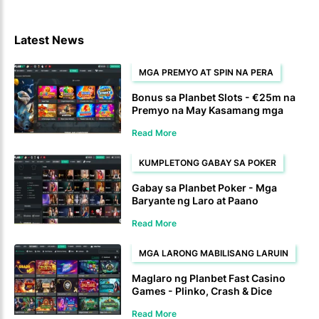
Latest News
MGA PREMYO AT SPIN NA PERA
Bonus sa Planbet Slots - €25m na
Premyo na May Kasamang mga
Blast at Karera
Read More
KUMPLETONG GABAY SA POKER
Gabay sa Planbet Poker - Mga
Baryante ng Laro at Paano
Magsimula
Read More
MGA LARONG MABILISANG LARUIN
Maglaro ng Planbet Fast Casino
Games - Plinko, Crash & Dice
Games
Read More