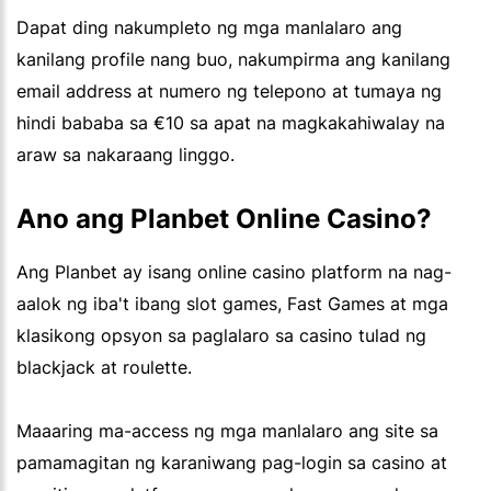
Dapat ding nakumpleto ng mga manlalaro ang
kanilang profile nang buo, nakumpirma ang kanilang
email address at numero ng telepono at tumaya ng
hindi bababa sa €10 sa apat na magkakahiwalay na
araw sa nakaraang linggo.
Ano ang Planbet Online Casino?
Ang Planbet ay isang online casino platform na nag-
aalok ng iba't ibang slot games, Fast Games at mga
klasikong opsyon sa paglalaro sa casino tulad ng
blackjack at roulette.
Maaaring ma-access ng mga manlalaro ang site sa
pamamagitan ng karaniwang pag-login sa casino at