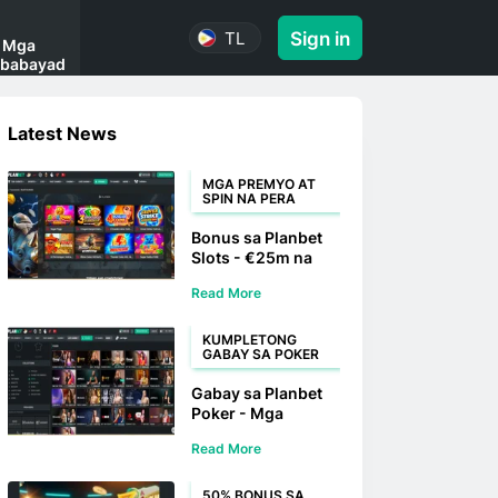
TL
Sign in
Mga
babayad
Latest News
MGA PREMYO AT
SPIN NA PERA
Bonus sa Planbet
Slots - €25m na
Premyo na May
Read More
Kasamang mga
Blast at Karera
KUMPLETONG
GABAY SA POKER
Gabay sa Planbet
Poker - Mga
Baryante ng Laro at
Read More
Paano Magsimula
50% BONUS SA