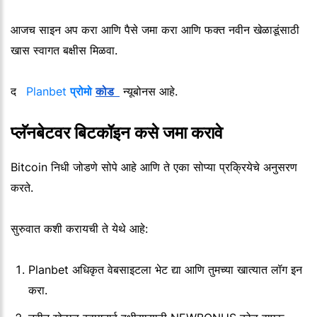
आजच साइन अप करा आणि पैसे जमा करा आणि फक्त नवीन खेळाडूंसाठी
खास स्वागत बक्षीस मिळवा.
द
Planbet
प्रोमो
कोड
न्यूबोनस आहे.
प्लॅनबेटवर बिटकॉइन कसे जमा करावे
Bitcoin निधी जोडणे सोपे आहे आणि ते एका सोप्या प्रक्रियेचे अनुसरण
करते.
सुरुवात कशी करायची ते येथे आहे:
Planbet अधिकृत वेबसाइटला भेट द्या आणि तुमच्या खात्यात लॉग इन
करा.