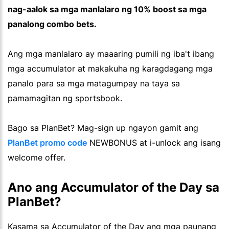
nag-aalok sa mga manlalaro ng 10% boost sa mga
panalong combo bets.
Ang mga manlalaro ay maaaring pumili ng iba't ibang
mga accumulator at makakuha ng karagdagang mga
panalo para sa mga matagumpay na taya sa
pamamagitan ng sportsbook.
Bago sa PlanBet? Mag-sign up ngayon gamit ang
PlanBet promo code
NEWBONUS at i-unlock ang isang
welcome offer.
Ano ang Accumulator of the Day sa
PlanBet?
Kasama sa Accumulator of the Day ang mga paunang