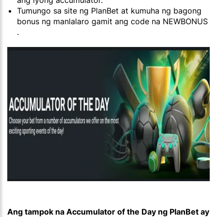
ang iyong accumulator.
Tumungo sa site ng PlanBet at kumuha ng bagong
bonus ng manlalaro gamit ang code na NEWBONUS
.
Ang tampok na Accumulator of the Day ng PlanBet ay