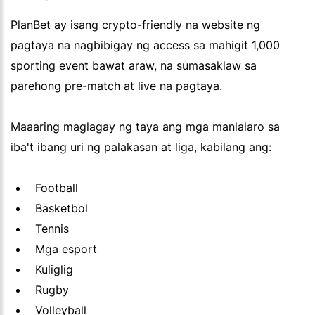
PlanBet ay isang crypto-friendly na website ng
pagtaya na nagbibigay ng access sa mahigit 1,000
sporting event bawat araw, na sumasaklaw sa
parehong pre-match at live na pagtaya.
Maaaring maglagay ng taya ang mga manlalaro sa
iba't ibang uri ng palakasan at liga, kabilang ang:
Football
Basketbol
Tennis
Mga esport
Kuliglig
Rugby
Volleyball