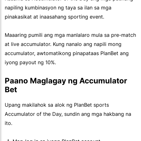
napiling kumbinasyon ng taya sa ilan sa mga
pinakasikat at inaasahang sporting event.
Maaaring pumili ang mga manlalaro mula sa pre-match
at live accumulator. Kung nanalo ang napili mong
accumulator, awtomatikong pinapataas PlanBet ang
iyong payout ng 10%.
Paano Maglagay ng Accumulator
Bet
Upang makilahok sa alok ng PlanBet sports
Accumulator of the Day, sundin ang mga hakbang na
ito.