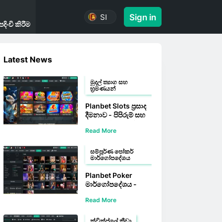
SI
Sign in
දිංචි කිරීම
Latest News
මුදල් ත්‍යාග සහ
භ්‍රමණයන්
Planbet Slots ප්‍රසාද
දීමනාව - පිපිරුම් සහ
තරඟ සහිත යුරෝ
Read More
මිලියන 25 ක ත්‍යාග
සංචිතය
සම්පූර්ණ පෝකර්
මාර්ගෝපදේශය
Planbet Poker
මාර්ගෝපදේශය -
ක්‍රීඩා ප්‍රභේද සහ
Read More
ආරම්භ කරන්නේ
කෙසේද?
ක්වික්ප්ලේ ක්‍රීඩා