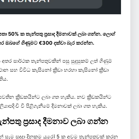
තා 50% ක තැන්පතු ප්‍රසාද දීමනාවක් ලබා ගන්න. ලොග්
් කර ඔබගේ ගිණුමට €300 දක්වා බැර කරන්න.
ර සාර්ථක තැන්පතුවකින් පසු සුදුසුකම් ලත් ගිණුම්
ාන සහ විවිධ කැසිනෝ ක්‍රීඩා හරහා කැසිනෝ ක්‍රීඩා
කිය.
න ක්‍රීඩකයින්ට ලබා ගත හැකිය. නව ක්‍රීඩකයින්ට
පදිංචි වී පිළිගැනීමේ දීමනාවක් ලබා ගත හැකිය.
්පතු ප්‍රසාද දීමනාව ලබා ගන්න
ීඩකයින් සෑම සඳුදා දිනකම යුරෝ 5 ක අවම තැන්පතුවක් කරන