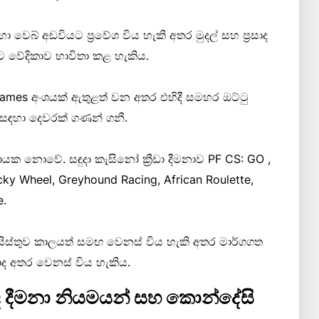
ා වෙබ් අඩවියට ප්‍රවේශ විය හැකි අතර මුදල් සහ ප්‍රසාද
මට වේදිකාව භාවිතා කළ හැකිය.
ames අංශයක් ඇතුළත් වන අතර එහිදී සමහර ඔට්ටු
තා සඳහා දෙවරක් ගණන් ගනී.
 දායක නොවේ. සඳුදා කැසිනෝ ක්‍රීඩා දීමනාව PF CS: GO ,
ucky Wheel, Greyhound Racing, African Roulette,
e.
 ලැයිස්තුව කාලයත් සමඟ වෙනස් විය හැකි අතර මාර්ගගත
ද අතර වෙනස් විය හැකිය.
ාද දීමනා නියමයන් සහ කොන්දේසි