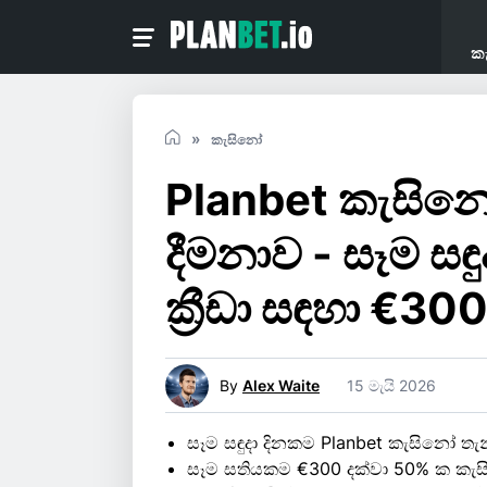
ක
කැසිනෝ
Planbet කැසිනෝ 
දීමනාව - සෑම ස
ක්‍රීඩා සඳහා €3
By
Alex Waite
15 මැයි 2026
සෑම සඳුදා දිනකම Planbet කැසිනෝ තැන්ප
සෑම සතියකම €300 දක්වා 50% ක කැසි