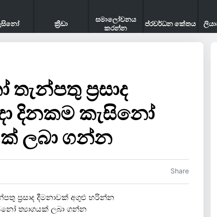
සමාලෝචනය
ැසිනෝ
ක්‍රීඩා
ප්රවර්ධන කේතය
ලියාප
කරන්න
තැන්පතු ප්‍රසාද
ඳුදා දිනකම කැසිනෝ
00ක් ලබා ගන්න
Share
තු ප්‍රසාද දීමනාවක් අගුළු හරින්න
නෝ ත්‍යාගයක් ලබා ගන්න