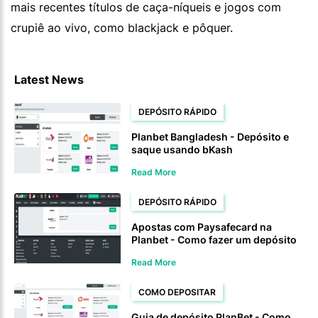
mais recentes títulos de caça-níqueis e jogos com
crupiê ao vivo, como blackjack e pôquer.
Latest News
DEPÓSITO RÁPIDO
Planbet Bangladesh - Depósito e
saque usando bKash
Read More
DEPÓSITO RÁPIDO
Apostas com Paysafecard na
Planbet - Como fazer um depósito
Read More
COMO DEPOSITAR
Guia de depósito PlanBet - Como