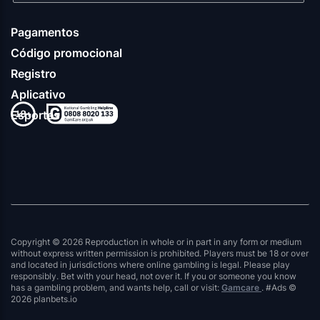
Pagamentos
Código promocional
Registro
Aplicativo
Esportes
Copyright © 2026 Reproduction in whole or in part in any form or medium
without express written permission is prohibited. Players must be 18 or over
and located in jurisdictions where online gambling is legal. Please play
responsibly. Bet with your head, not over it. If you or someone you know
has a gambling problem, and wants help, call or visit:
Gamcare
. #Ads ©
2026 planbets.io