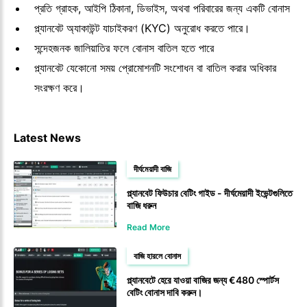
প্রতি গ্রাহক, আইপি ঠিকানা, ডিভাইস, অথবা পরিবারের জন্য একটি বোনাস
প্ল্যানবেট অ্যাকাউন্ট যাচাইকরণ (KYC) অনুরোধ করতে পারে।
সন্দেহজনক জালিয়াতির ফলে বোনাস বাতিল হতে পারে
প্ল্যানবেট যেকোনো সময় প্রোমোশনটি সংশোধন বা বাতিল করার অধিকার
সংরক্ষণ করে।
Latest News
দীর্ঘমেয়াদী বাজি
প্ল্যানবেট ফিউচার বেটিং গাইড - দীর্ঘমেয়াদী ইভেন্টগুলিতে
বাজি ধরুন
Read More
বাজি হারলে বোনাস
প্ল্যানবেটে হেরে যাওয়া বাজির জন্য €480 স্পোর্টস
বেটিং বোনাস দাবি করুন।