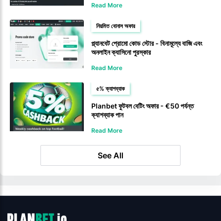
Read More
নিয়মিত বোনাস অফার
প্ল্যানবেট প্রোমো কোড স্টোর - বিনামূল্যে বাজি এবং
অনলাইন ক্যাসিনো পুরস্কার
Read More
৫% ক্যাশব্যাক
Planbet ফুটবল বেটিং অফার - €50 পর্যন্ত
ক্যাশব্যাক পান
Read More
See All