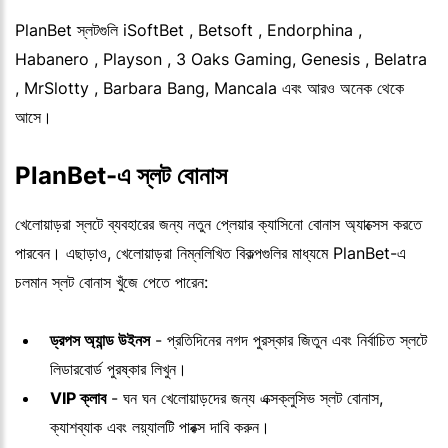
PlanBet স্লটগুলি iSoftBet , Betsoft , Endorphina ,
Habanero , Playson , 3 Oaks Gaming, Genesis , Belatra
, MrSlotty , Barbara Bang, Mancala এবং আরও অনেক থেকে
আসে।
PlanBet-এ স্লট বোনাস
খেলোয়াড়রা স্লটে ব্যবহারের জন্য নতুন প্লেয়ার ক্যাসিনো বোনাস অ্যাক্সেস করতে
পারবেন। এছাড়াও, খেলোয়াড়রা নিম্নলিখিত বিকল্পগুলির মাধ্যমে PlanBet-এ
চলমান স্লট বোনাস খুঁজে পেতে পারেন:
ড্রপস অ্যান্ড উইনস
- প্রতিদিনের নগদ পুরস্কার জিতুন এবং নির্বাচিত স্লটে
লিডারবোর্ড পুরষ্কার লিখুন।
VIP ক্লাব
- ঘন ঘন খেলোয়াড়দের জন্য এক্সক্লুসিভ স্লট বোনাস,
ক্যাশব্যাক এবং লয়্যালটি পারক্স দাবি করুন।