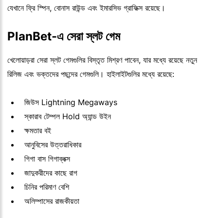
যেখানে ফ্রি স্পিন, বোনাস রাউন্ড এবং ইমারসিভ গ্রাফিক্স রয়েছে।
PlanBet-এ সেরা স্লট গেম
খেলোয়াড়রা সেরা স্লট গেমগুলির বিস্তৃত মিশ্রণ পাবেন, যার মধ্যে রয়েছে নতুন
রিলিজ এবং ভক্তদের পছন্দের গেমগুলি। হাইলাইটগুলির মধ্যে রয়েছে:
জিউস Lightning Megaways
স্কারাব টেম্পল Hold অ্যান্ড উইন
ক্ষমতার বই
আনুবিসের উত্তরাধিকার
গিগা বাস গিগাব্লক্স
জাদুকরীদের কাছে রাগ
চিনির পরিমাণ বেশি
অলিম্পাসের রাজকীয়তা