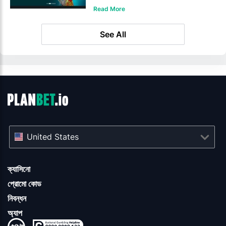
Read More
See All
United States
ক্যাসিনো
প্রোমো কোড
নিবন্ধন
অ্যাপ